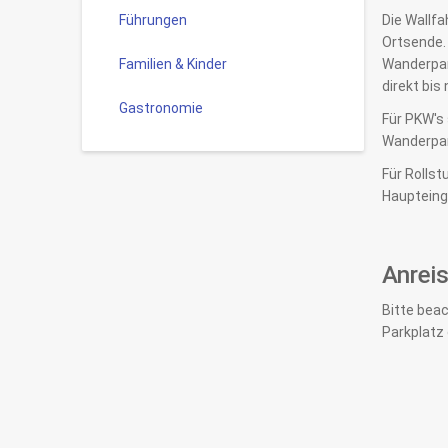
Führungen
Die Wallfa
Ortsende. 
Familien & Kinder
Wanderpark
direkt bis
Gastronomie
Für PKW's 
Wanderpark
Für Rollst
Haupteinga
Anrei
Bitte beac
Parkplatz 