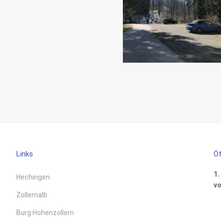
Links
Öf
1.
Hechingen
vo
Zollernalb
Burg Hohenzollern