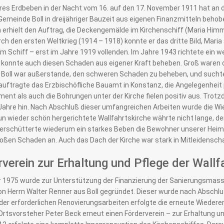
es Erdbeben in der Nacht vom 16. auf den 17. November 1911 hat an d
Gemeinde Boll in dreijähriger Bauzeit aus eigenen Finanzmitteln behob
 erhielt den Auftrag, die Deckengemälde im Kirchenschiff (Maria Him
ch den ersten Weltkrieg (1914 – 1918) konnte er das dritte Bild, Mari
im Schiff – erst im Jahre 1919 vollenden. Im Jahre 1943 richtete ein
konnte auch diesen Schaden aus eigener Kraft beheben. Groß waren 
oll war außerstande, den schweren Schaden zu beheben, und suchte Hi
auftragte das Erzbischöfliche Bauamt in Konstanz, die Angelegenhei
ent als auch die Bohrungen unter der Kirche fielen positiv aus. Tro
Jahre hin. Nach Abschluß dieser umfangreichen Arbeiten wurde die Wie
nun wieder schön hergerichtete Wallfahrtskirche währte nicht lange,
 erschütterte wiederum ein starkes Beben die Bewohner unserer Heimat
roßen Schaden an. Auch das Dach der Kirche war stark in Mitleidensch
verein zur Erhaltung und Pflege der Wallfa
r 1975 wurde zur Unterstützung der Finanzierung der Sanierungsmass
on Herrn Walter Renner aus Boll gegründet. Dieser wurde nach Absc
er erforderlichen Renovierungsarbeiten erfolgte die erneute Wiedere
rtsvorsteher Peter Beck erneut einen Förderverein – zur Erhaltung und