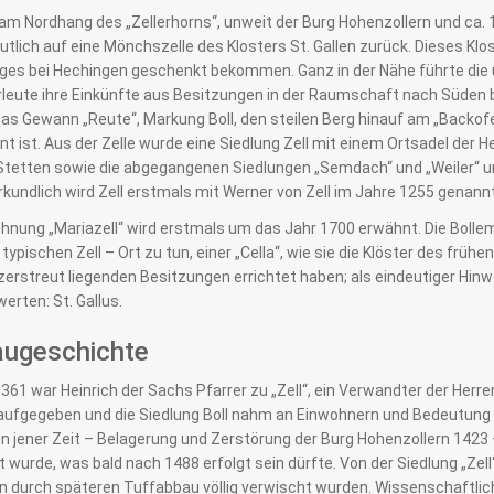
 am Nordhang des „Zellerhorns“, unweit der Burg Hohenzollern und ca. 
tlich auf eine Mönchszelle des Klosters St. Gallen zurück. Dieses Kl
es bei Hechingen geschenkt bekommen. Ganz in der Nähe führte die ura
rleute ihre Einkünfte aus Besitzungen in der Raumschaft nach Süden b
as Gewann „Reute“, Markung Boll, den steilen Berg hinauf am „Backofen
nt ist. Aus der Zelle wurde eine Siedlung Zell mit einem Ortsadel der Her
 Stetten sowie die abgegangenen Siedlungen „Semdach“ und „Weiler“ un
rkundlich wird Zell erstmals mit Werner von Zell im Jahre 1255 genannt
hnung „Mariazell“ wird erstmals um das Jahr 1700 erwähnt. Die Bolleme
typischen Zell – Ort zu tun, einer „Cella“, wie sie die Klöster des frühe
zerstreut liegenden Besitzungen errichtet haben; als eindeutiger Hinw
werten: St. Gallus.
augeschichte
361 war Heinrich der Sachs Pfarrer zu „Zell“, ein Verwandter der Herren 
aufgegeben und die Siedlung Boll nahm an Einwohnern und Bedeutung z
n jener Zeit – Belagerung und Zerstörung der Burg Hohenzollern 1423 
gt wurde, was bald nach 1488 erfolgt sein dürfte. Von der Siedlung „Zell
en durch späteren Tuffabbau völlig verwischt wurden. Wissenschaft