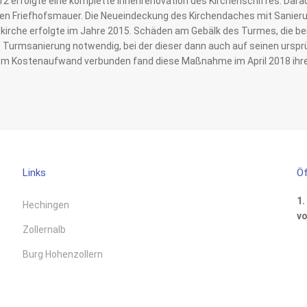
2 erfolgte eine komplette Innenrenovation des Kirchenschiffes. Darau
hen Friefhofsmauer. Die Neueindeckung des Kirchendaches mit Sanier
skirche erfolgte im Jahre 2015. Schäden am Gebälk des Turmes, die be
 Turmsanierung notwendig, bei der dieser dann auch auf seinen urspr
em Kostenaufwand verbunden fand diese Maßnahme im April 2018 ihr
Links
Öf
1.
Hechingen
vo
Zollernalb
Burg Hohenzollern