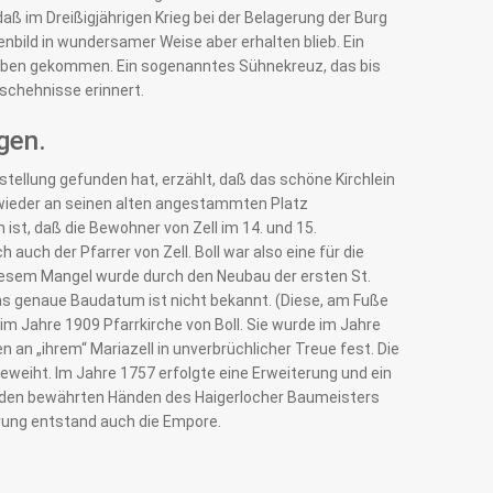
daß im Dreißigjährigen Krieg bei der Belagerung der Burg
enbild in wundersamer Weise aber erhalten blieb. Ein
Leben gekommen. Ein sogenanntes Sühnekreuz, das bis
schehnisse erinnert.
gen.
arstellung gefunden hat, erzählt, daß das schöne Kirchlein
l wieder an seinen alten angestammten Platz
ist, daß die Bewohner von Zell im 14. und 15.
h auch der Pfarrer von Zell. Boll war also eine für die
iesem Mangel wurde durch den Neubau der ersten St.
as genaue Baudatum ist nicht bekannt. (Diese, am Fuße
im Jahre 1909 Pfarrkirche von Boll. Sie wurde im Jahre
en an „ihrem“ Mariazell in unverbrüchlicher Treue fest. Die
geweiht. Im Jahre 1757 erfolgte eine Erweiterung und ein
n den bewährten Händen des Haigerlocher Baumeisters
erung entstand auch die Empore.