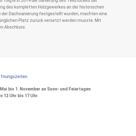
f folgte in 2014 die Sanierung des Teilstückes der
ung des kompletten Holzgewerkes an der historischen
i der Dachsanierung festgestellt wurden, machten eine
ünglichen Platz zurück versetzt werden musste. Mit
en Abschluss.
fnungszeiten
 Mai bis 1. November an Sonn- und Feiertagen
n 12 Uhr bis 17 Uhr.