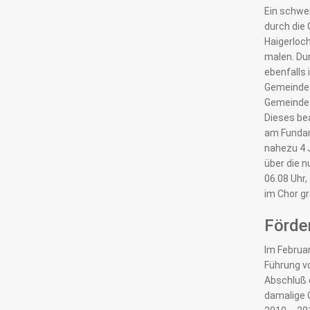
Ein schwer
durch die 
Haigerloch
malen. Dur
ebenfalls 
Gemeinde 
Gemeinde B
Dieses be
am Fundam
nahezu 4 
über die 
06.08 Uhr,
im Chor g
Förder
Im Februa
Führung v
Abschluß d
damalige O