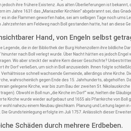
 jedoch ihre frühere Existenz. Aus alten Überlieferungen ist bekannt, 
rn im Jahre 1631 das „Mariazeller Kirchlein“ abgebrannt sei, das Gnad
er es in die Flammen geworfen habe, sei am selbigen Tage noch ums 
n Jahrzehnten am Feldweg nach Boll gestanden hatte, hat an diese Ge
nsichtbarer Hand, von Engeln selbst getra
e Legende, die in der Bibliothek der Burg Hohenzollern ihre bildliche D
“ hinunter nach Boll verlegt wurde. Über Nacht hätten es jedoch Enge
agen. Wo aber steckt der wahre Kern dieser Geschichte? Unbestritten 
t ihr Dorf verließen, um sich in Boll anzusiedeln. Ihnen folgte schließlic
 Verhältnisse schnell wachsende Gemeinde, allerdings ohne Kirche. D
irche, wahrscheinlich gegen Ende des 15. Jahrhunderts, abgeholfen. D
rain gelegene Kirche, war bis zum Bau der zweiten St. Nikolauskirche 
ragen). Obwohl in Boll nun „die Kirche im Dorf“ war, hielten die Gläubig
erte Kirche wurde wieder aufgebaut und 1655 als Pfarrkirche von Boll 
r wohl nahezu einem Neubau gleichkam. Planung und Leitung lagen i
 Die Grundsteinlegung erfolgte im Juli 1757. Anlässlich dieser Erweit
eiche Schäden durch mehrere Erdbeben.