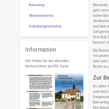
Kreuzweg
Mariazell,
geht vermu
Wissenswertes
hohen Berg
die Kloste
Erdbebengeschichte
und über d
Zell gemei
Orte Boll,
betreut. U
Information
Die Bezeic
mit einem 
Hier finden Sie den aktuellen
sehr weit 
Kirchenführer als PDF-Datei.
Kirche zu 
Zur B
Im Jahre 1
und nach 
Ereignisse
Boll verle
ihre Spur