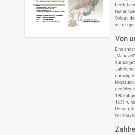
bestätigen
Hohenzolle
Soldat, d
vor einige
Von u
Eine ander
„Mariazell
zurückgetr
Jahrhunder
damaligen
Nikolausk
des Wingen
1909 abget
1631 ruini
Umbau, de
Großbayer.
Zahlr