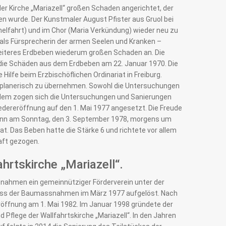
er Kirche „Mariazell“ großen Schaden angerichtet, der
en wurde. Der Kunstmaler August Pfister aus Gruol bei
melfahrt) und im Chor (Maria Verkündung) wieder neu zu
a als Fürsprecherin der armen Seelen und Kranken –
 weiteres Erdbeben wiederum großen Schaden an. Die
die Schäden aus dem Erdbeben am 22. Januar 1970. Die
lfe beim Erzbischöflichen Ordinariat in Freiburg.
t planerisch zu übernehmen. Sowohl die Untersuchungen
tzdem zogen sich die Untersuchungen und Sanierungen
dereröffnung auf den 1. Mai 1977 angesetzt. Die Freude
 denn am Sonntag, den 3. September 1978, morgens um
. Das Beben hatte die Stärke 6 und richtete vor allem
aft gezogen.
hrtskirche „Mariazell“.
nahmen ein gemeinnütziger Förderverein unter der
hluss der Baumassnahmen im März 1977 aufgelöst. Nach
röffnung am 1. Mai 1982. Im Januar 1998 gründete der
 Pflege der Wallfahrtskirche „Mariazell“. In den Jahren