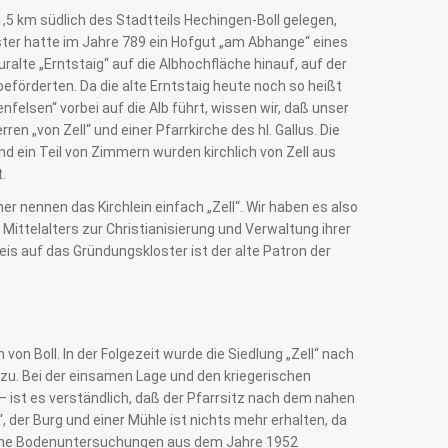
1,5 km südlich des Stadtteils Hechingen-Boll gelegen,
oster hatte im Jahre 789 ein Hofgut „am Abhange“ eines
lte „Erntstaig“ auf die Albhochfläche hinauf, auf der
eförderten. Da die alte Erntstaig heute noch so heißt
felsen“ vorbei auf die Alb führt, wissen wir, daß unser
ren „von Zell“ und einer Pfarrkirche des hl. Gallus. Die
d ein Teil von Zimmern wurden kirchlich von Zell aus
.
r nennen das Kirchlein einfach „Zell“. Wir haben es also
n Mittelalters zur Christianisierung und Verwaltung ihrer
eis auf das Gründungskloster ist der alte Patron der
von Boll. In der Folgezeit wurde die Siedlung „Zell“ nach
u. Bei der einsamen Lage und den kriegerischen
– ist es verständlich, daß der Pfarrsitz nach dem nahen
“, der Burg und einer Mühle ist nichts mehr erhalten, da
liche Bodenuntersuchungen aus dem Jahre 1952