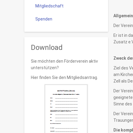
Mitgliedschaft
Allgemein
Spenden
Der Verein
Er ist in 
Zusatz e.V.
Download
Zweck des
Sie möchten den Förderverein aktiv
unterstützen?
Ziel des 
am Kirche
Hier finden Sie den Mitgliedsantrag.
Zell als D
Der Verei
geeignete 
Sinne des
Der Verein
Trauungen 
Die kompl