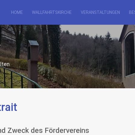
HOME
WALLFAHRTSKIRCHE
VERANSTALTUNGEN
BE
lten
rait
und Zweck des Fördervereins