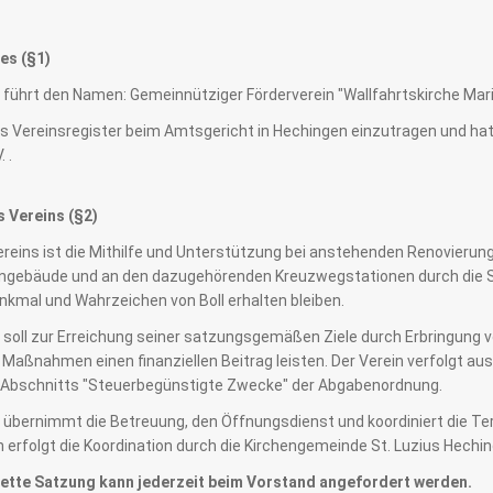
es (§1)
 führt den Namen: Gemeinnütziger Förderverein "Wallfahrtskirche Maria 
das Vereinsregister beim Amtsgericht in Hechingen einzutragen und hat 
 .
 Vereins (§2)
Vereins ist die Mithilfe und Unterstützung bei anstehenden Renovier
ngebäude und an den dazugehörenden Kreuzwegstationen durch die Sta
enkmal und Wahrzeichen von Boll erhalten bleiben.
n soll zur Erreichung seiner satzungsgemäßen Ziele durch Erbringung
Maßnahmen einen finanziellen Beitrag leisten. Der Verein verfolgt a
 Abschnitts "Steuerbegünstigte Zwecke" der Abgabenordnung.
 übernimmt die Betreuung, den Öffnungsdienst und koordiniert die Te
erfolgt die Koordination durch die Kirchengemeinde St. Luzius Hechi
ette Satzung kann jederzeit beim Vorstand angefordert werden.