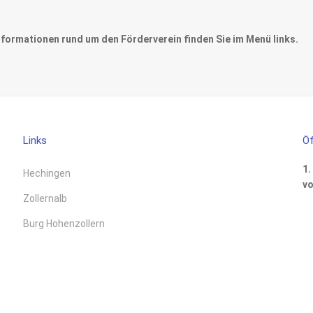
nformationen rund um den Förderverein finden Sie im Menü links.
Links
Öf
1.
Hechingen
vo
Zollernalb
Burg Hohenzollern