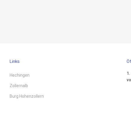
Links
Öf
1.
Hechingen
vo
Zollernalb
Burg Hohenzollern